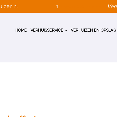
izen.nl
Verh
Verhuisofferte aanvragen
HOME
VERHUISSERVICE
VERHUIZEN EN OPSLA
ANVRAGEN