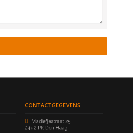
CONTACTGEGEVENS
Visdiefjestraat 25
2492 PK Den Haag