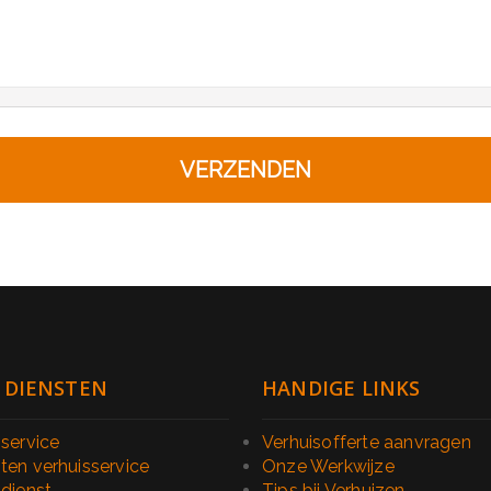
 DIENSTEN
HANDIGE LINKS
sservice
Verhuisofferte aanvragen
ten verhuisservice
Onze Werkwijze
sdienst
Tips bij Verhuizen