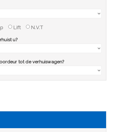
ap
Lift
N.V.T
rhuist u?
voordeur tot de verhuiswagen?