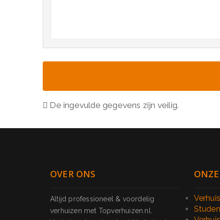
De ingevulde gegevens zijn veilig.
OVER ONS
ONZE
Verhui
Altijd professioneel & voordelig
Studen
verhuizen met Topverhuizen.nl.
Verhui