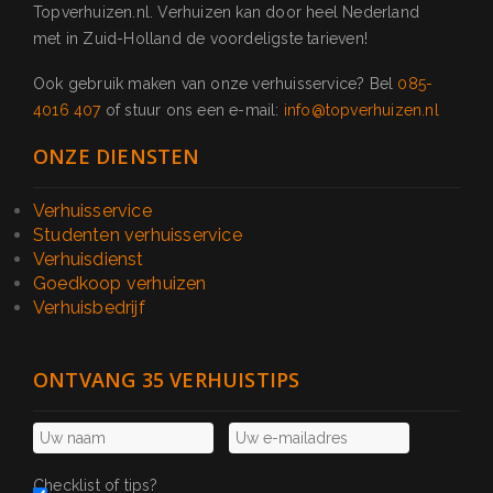
Topverhuizen.nl. Verhuizen kan door heel Nederland
met in Zuid-Holland de voordeligste tarieven!
Ook gebruik maken van onze verhuisservice? Bel
085-
4016 407
of stuur ons een e-mail:
info@topverhuizen.nl
ONZE DIENSTEN
Verhuisservice
Studenten verhuisservice
Verhuisdienst
Goedkoop verhuizen
Verhuisbedrijf
ONTVANG 35 VERHUISTIPS
Checklist of tips?