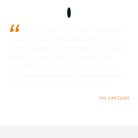
“
Had snel een studentenverhuisservice
nodig, was vooraf bang dat ze niet zo snel
zouden werken ivm de goedkope uurtarief.
Maar de jongens waren supersnel, en
schadeloos. Ik beveel de studenten van
studentenverhuisservice Topverhuizen echt
bij iedereen aan, ga zo door mannen.
Iris van Loen