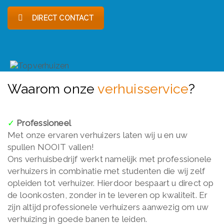
DIRECT CONTACT
Waarom onze
verhuisservice
?
✓
Professioneel
Met onze ervaren verhuizers laten wij u en uw
spullen NOOIT vallen!
Ons verhuisbedrijf werkt namelijk met professionele
verhuizers in combinatie met studenten die wij zelf
opleiden tot verhuizer. Hierdoor bespaart u direct op
de loonkosten, zonder in te leveren op kwaliteit. Er
zijn altijd professionele verhuizers aanwezig om uw
verhuizing in goede banen te leiden.