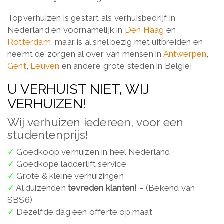
Topverhuizen is gestart als verhuisbedrijf in
Nederland en voornamelijk in
Den Haag
en
Rotterdam
, maar is al snel bezig met uitbreiden en
neemt de zorgen al over van mensen in
Antwerpen
,
Gent
,
Leuven
en andere grote steden in België!
U VERHUIST NIET, WIJ
VERHUIZEN!
Wij verhuizen iedereen, voor een
studentenprijs!
✓
Goedkoop verhuizen in heel Nederland
✓
Goedkope ladderlift service
✓
Grote & kleine verhuizingen
✓
Al duizenden
tevreden klanten!
– (Bekend van
SBS6)
✓
Dezelfde dag een offerte op maat