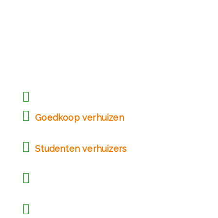
Verhuisbedrijf
Den Haag
Onze voordelen:
Jaren lang ervaring in verhuizen
Goedkoop verhuizen
in heel
Nederland
Studenten verhuizers
en
professionele verhuizers
Specialist in goedkope en
zorgvuldige verhuizingen
100% tevredenheidsgarantie, niet