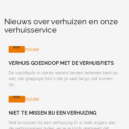
Nieuws over verhuizen en onze
verhuisservice
27
nov
VERHUIS GOEDKOOP MET DE VERHUISFIETS
De vrachtauto in derde wereld landen Iedereen kent ze
wel, die grappige foto's die je vaak langs ziet komen
op…
25
nov
NIET TE MISSEN BIJ EEN VERHUIZING
Niet te missen bij een verhuizing Er is niets ergers dan
de verhuiswagen laden, en je je plots realiseert dat…