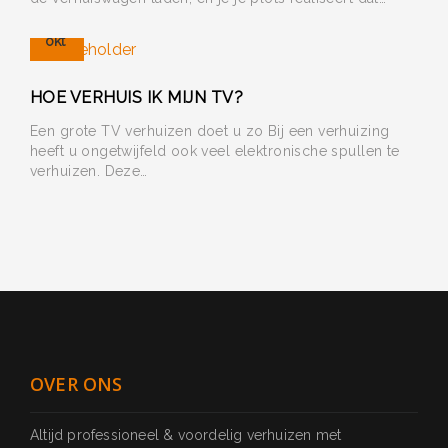
21
okt
HOE VERHUIS IK MIJN TV?
Een grote TV verhuizen doet u zo Bij een verhuizing
heeft u ongetwijfeld ook veel elektronische spullen te
verhuizen. Deze…
OVER ONS
Altijd professioneel & voordelig verhuizen met