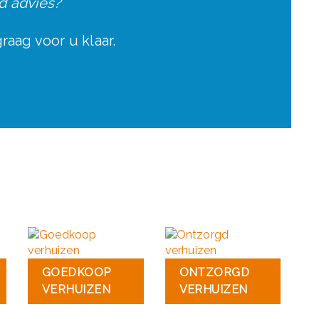
nd advies?
raag voor u klaar.
GOEDKOOP
ONTZORGD
VERHUIZEN
VERHUIZEN