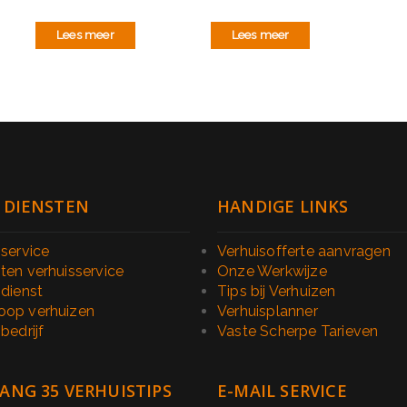
Lees meer
Lees meer
 DIENSTEN
HANDIGE LINKS
sservice
Verhuisofferte aanvragen
ten verhuisservice
Onze Werkwijze
sdienst
Tips bij Verhuizen
op verhuizen
Verhuisplanner
bedrijf
Vaste Scherpe Tarieven
ANG 35 VERHUISTIPS
E-MAIL SERVICE