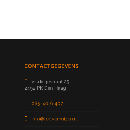
CONTACTGEGEVENS
Visdiefjestraat 25
2492 PK Den Haag
085-4016 407
info@topverhuizen.nl