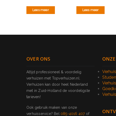
Lees meer
Lees meer
OVER ONS
ONZE
Verhui
Altijd professioneel & voordelig
Studen
verhuizen met Topverhuizen.nl.
Verhui
Verhuizen kan door heel Nederland
Goedko
met in Zuid-Holland de voordeligste
Verhuis
tarieven!
Ook gebruik maken van onze
ONTV
verhuisservice? Bel
085-4016 407
of