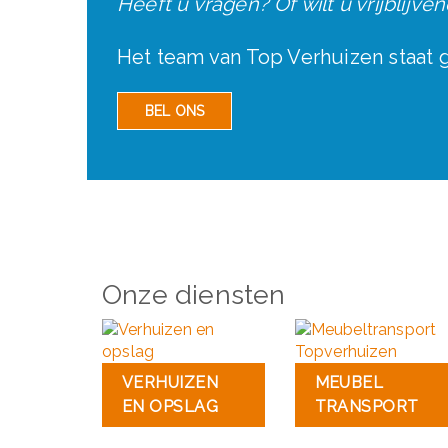
Heeft u vragen? Of wilt u vrijblijve
Het team van Top Verhuizen staat g
BEL ONS
Onze diensten
VERHUIZEN
MEUBEL
EN OPSLAG
TRANSPORT