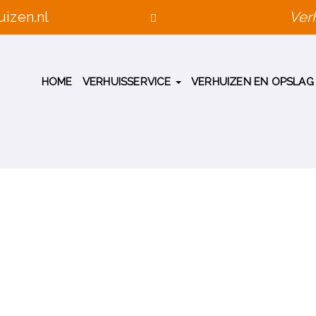
izen.nl
Verh
Verhuisofferte aanvragen
HOME
VERHUISSERVICE
VERHUIZEN EN OPSLA
T