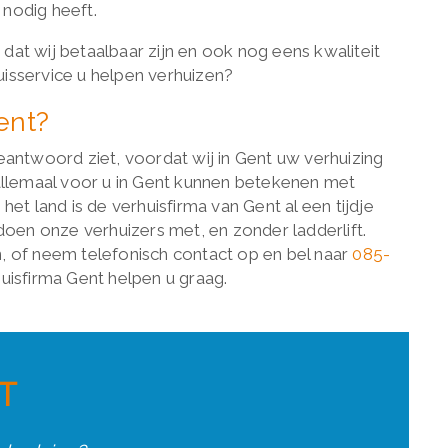
 nodig heeft.
: dat wij betaalbaar zijn en ook nog eens kwaliteit
isservice u helpen verhuizen?
ent?
eantwoord ziet, voordat wij in Gent uw verhuizing
 allemaal voor u in Gent kunnen betekenen met
et land is de verhuisfirma van Gent al een tijdje
oen onze verhuizers met, en zonder ladderlift.
, of neem telefonisch contact op en bel naar
085-
huisfirma Gent helpen u graag.
T